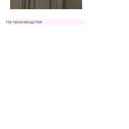
На производстве
На обьектах
Фрагменты