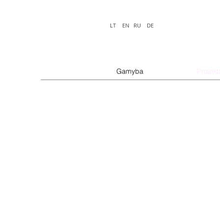
LT
EN
RU
DE
Gamyba
Gamyba
Projekt
Projekt