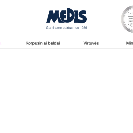
Gaminame baldus nuo 1986
ai
ai
Korpusiniai baldai
Korpusiniai baldai
Virtuvės
Virtuvės
Min
Min