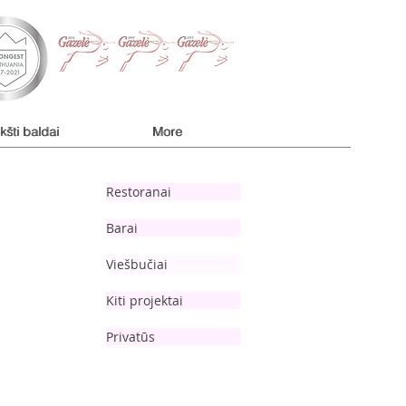
kšti baldai
kšti baldai
More
More
Restoranai
Barai
Viešbučiai
Kiti projektai
Privatūs