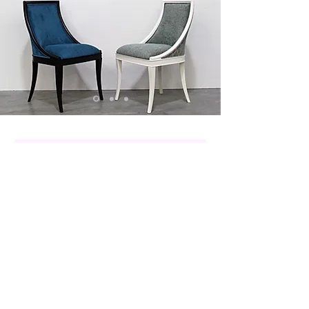
Virtuvės
Svetainės
Miegamojo
Valgomojo
Individualūs