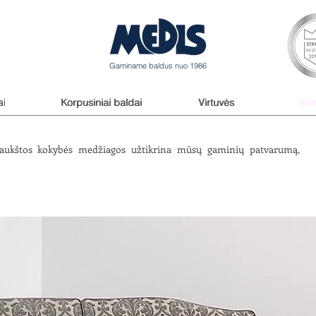
Gaminame baldus nuo 1986
ai
ai
Korpusiniai baldai
Korpusiniai baldai
Virtuvės
Virtuvės
Min
Min
, aukštos kokybės medžiagos užtikrina mūsų gaminių patvarumą,