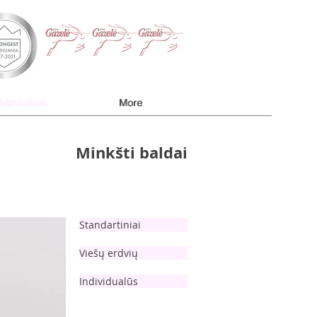
kšti baldai
kšti baldai
More
More
Minkšti baldai
Standartiniai
Viešų erdvių
Individualūs