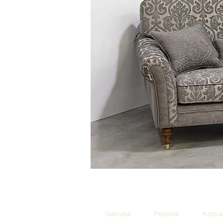
Gamyba
Projektai
Korpus