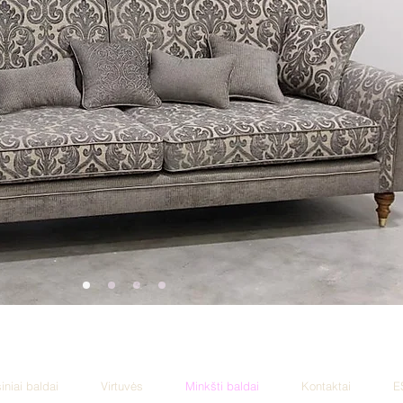
iniai baldai
Virtuvės
Minkšti baldai
Kontaktai
E