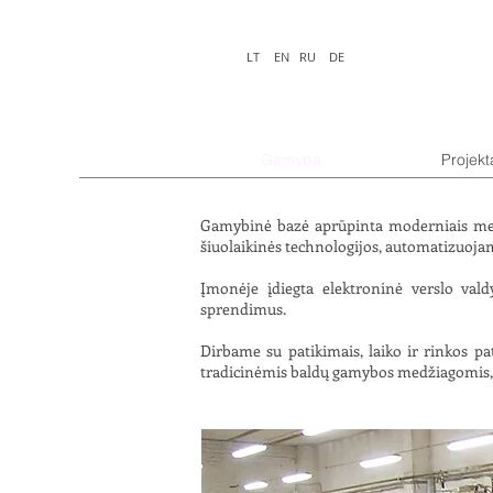
LT
EN
RU
DE
Gamyba
Projekt
Gamybinė bazė aprūpinta moderniais med
šiuolaikinės technologijos, automatizuoja
Įmonėje įdiegta elektroninė verslo val
sprendimus.
Dirbame su patikimais, laiko ir rinkos pa
tradicinėmis baldų gamybos medžiagomis, t