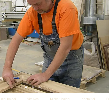
iniai baldai
Virtuvės
Minkšti baldai
Kontaktai
E