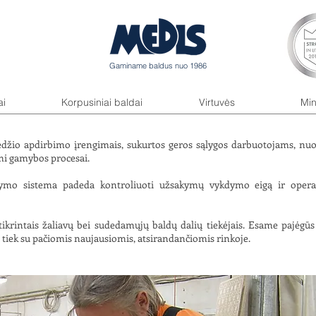
Gaminame baldus nuo 1986
ai
Korpusiniai baldai
Virtuvės
Min
žio apdirbimo įrengimais, sukurtos geros sąlygos darbuotojams, nuo
mi gamybos procesai.
dymo sistema padeda kontroliuoti užsakymų vykdymo eigą ir operat
tikrintais žaliavų bei sudedamųjų baldų dalių tiekėjais. Esame pajėgūs 
iek su pačiomis naujausiomis, atsirandančiomis rinkoje.