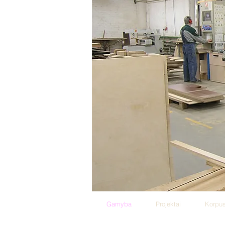
Gamyba
Projektai
Korpus