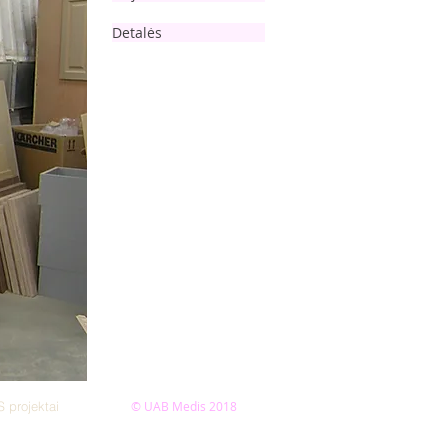
Detalės
S projektai
© UAB Medis 2018