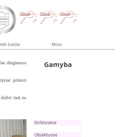
kšti baldai
More
lat diegiamos
Gamyba
yviai priimti
dirbti tiek su
Dirbtuvėse
Objektuose