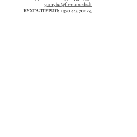
gamyba@firmamedis.lt
БУХГАЛТЕРИЯ:
+370 445 70023
,
finansai@firmamedis.lt
НАШ САЛОН МЕБЕЛИ:
Laisvės g. 16a, Kretinga LT-97148
tel.:
+370 445 77366
, mob.
+370 615 67717
parduotuve@firmamedis.lt