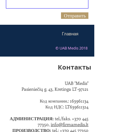
Отправить
Главная
© UAB Medis 2018
Контакты
UAB "Medis"
Pasieniečių g. 43, Kretinga LT-97121
Код компании.:
163961134
Код НДС: LT639611314
АДМИНИСТРАЦИЯ:
tel./faks.
+370 445
77350
,
info@firmamedis.lt
ПРОИЗВОДСТВО:
tel.:
+370 445 77350