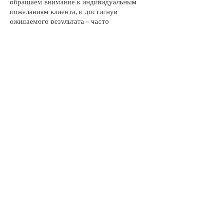
обращаем внимание к индивидуальным
пожеланиям клиента, и достигнув
ожидаемого результата – часто
становимся друзьями с заказчиком...
Рестораны
Бары
Гостиницы
Частные
Другие проекты