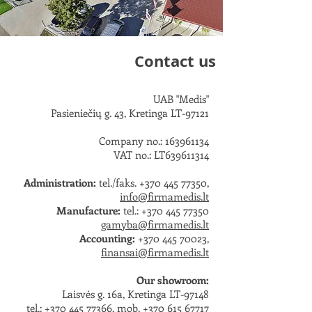
Contact us
UAB "Medis"
Pasieniečių g. 43, Kretinga LT-97121
Company no.:
163961134
VAT no.: LT639611314
Administration:
tel./faks.
+370 445 77350
,
info@firmamedis.lt
Manufacture:
tel.:
+370 445 77350
gamyba@firmamedis.lt
Accounting:
+370 445 70023
,
finansai@firmamedis.lt
Our showroom:
Laisvės g. 16a, Kretinga LT-97148
tel.:
+370 445 77366
, mob.
+370 615 67717