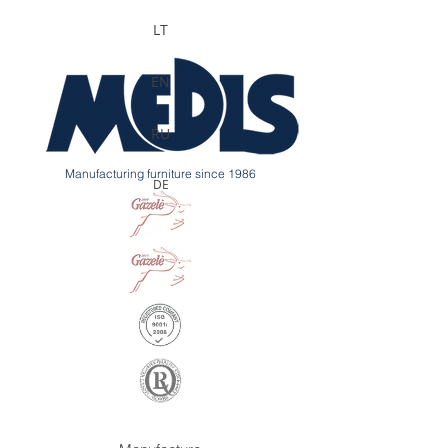
LT
EN
RU
Manufacturing furniture since 1986
DE