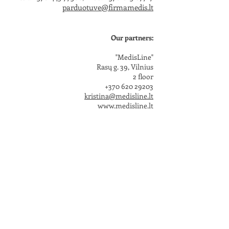
parduotuve@firmamedis.lt
Our partners:
"MedisLine"
Rasų g. 39, Vilnius
2 floor
+370 620 29203
kristina@medisline.lt
www.medisline.lt